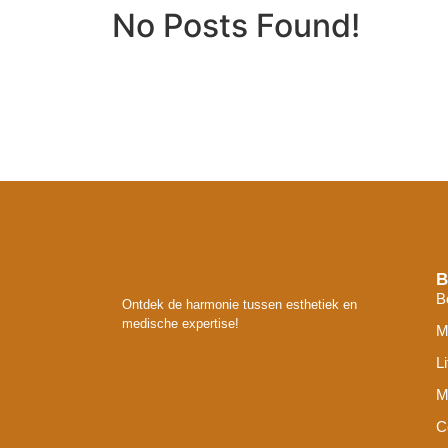
No Posts Found!
B
B
Ontdek de harmonie tussen esthetiek en
medische expertise!
M
L
M
C